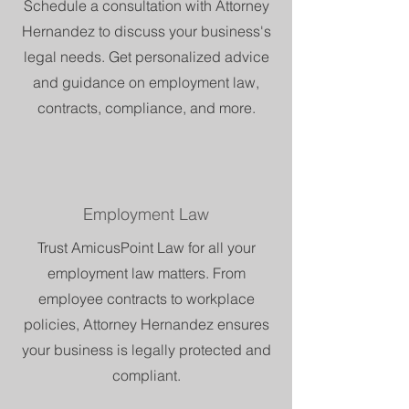
Schedule a consultation with Attorney
Hernandez to discuss your business's
legal needs. Get personalized advice
and guidance on employment law,
contracts, compliance, and more.
Employment Law
Trust AmicusPoint Law for all your
employment law matters. From
employee contracts to workplace
policies, Attorney Hernandez ensures
your business is legally protected and
compliant.