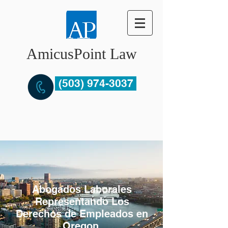
AmicusPoint Law
(503) 974-3037
Abogados Laborales
Representando Los
Derechos de Empleados en
Oregon