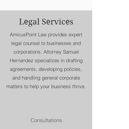
Legal Services
AmicusPoint Law provides expert
legal counsel to businesses and
corporations. Attorney Samuel
Hernandez specializes in drafting
agreements, developing policies,
and handling general corporate
matters to help your business thrive.
Consultations